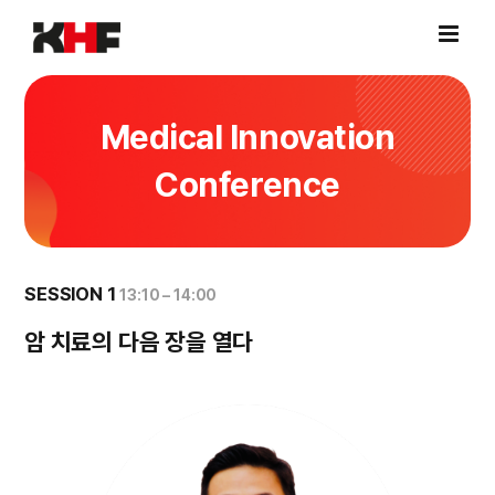
Skip
to
content
Medical Innovation
Conference
SESSION 1
13:10 – 14:00
암 치료의 다음 장을 열다