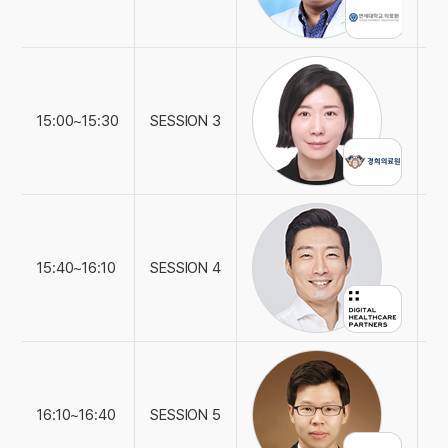
"
15:00~15:30
SESSION 3
경
"
15:40~16:10
SESSION 4
디
"
16:10~16:40
SESSION 5
뷰