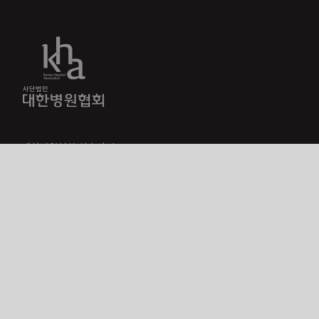
대한병원협회 학술사업국
Tel. 02-705-9230~1
Office. 서울특별시 마포구 마포대로 15 현대빌딩 12층
Website.
www.kha.or.kr