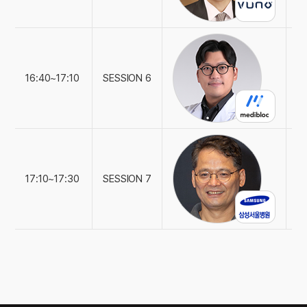
"
16:40~17:10
SESSION 6
메
"H
17:10~17:30
SESSION 7
삼