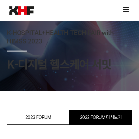
Skip
to
content
K-HOSPITAL+HEALTH TECH FAIR with
HIMSS 2023
K-디지털 헬스케어 서밋
2023 FORUM
2022 FORUM 다시보기