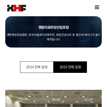
Skip
to
content
병원의료희망산업포럼
대한병원정보협회, 한국의료복지건축학회, 병원간호사회 등 협단체 세미나가 동시
개최됩니다.
2024 전체 일정
2023 전체 일정