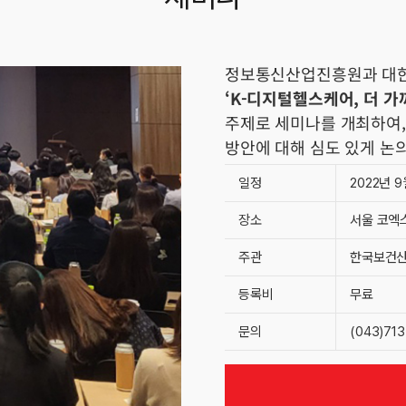
정보통신산업진흥원과 대한
‘K-디지털헬스케어, 더 가까
주제로 세미나를 개최하여, 
방안에 대해 심도 있게 논
일정
2022년 9월
장소
서울 코엑스
주관
한국보건
등록비
무료
문의
(043)713