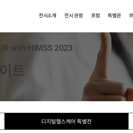
전시소개
전시 관람
포럼
특별관
R with HIMSS 2023
라이트
디지털헬스케어 특별전