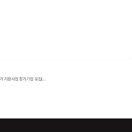
[2024 지원사업] 2024년 인천광역시 서 국내 전시(박람)회 개별참가 지원사업 참가기업 모집(인천서구, ~2월 8일 까지)