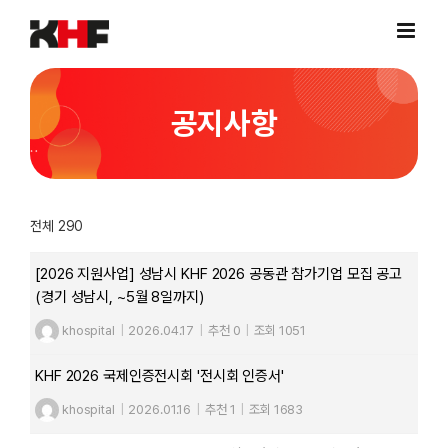
Skip
to
content
공지사항
전체 290
[2026 지원사업] 성남시 KHF 2026 공동관 참가기업 모집 공고
(경기 성남시, ~5월 8일까지)
khospital
|
2026.04.17
|
추천 0
|
조회 1051
KHF 2026 국제인증전시회 '전시회 인증서'
khospital
|
2026.01.16
|
추천 1
|
조회 1683