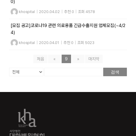
0)
khospital
|
2020.04.02
|
추천 0
|
조회 4578
[모집 공고]코로나19 관련 의료용품 긴급수출지원 업체모집(~4/2
4)
khospital
|
2020.04.01
|
추천 0
|
조회 5023
처음
«
9
»
마지막
검색