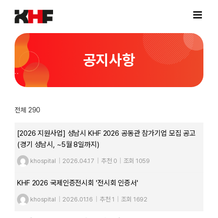
Skip
to
content
공지사항
전체 290
[2026 지원사업] 성남시 KHF 2026 공동관 참가기업 모집 공고
(경기 성남시, ~5월 8일까지)
khospital
|
2026.04.17
|
추천 0
|
조회 1059
KHF 2026 국제인증전시회 '전시회 인증서'
khospital
|
2026.01.16
|
추천 1
|
조회 1692