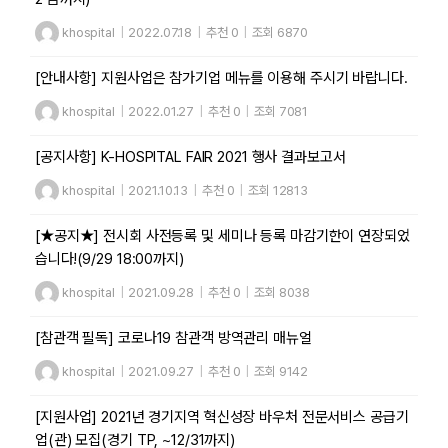
khospital
|
2022.07.18
|
추천 0
|
조회 6870
[안내사항] 지원사업은 참가기업 메뉴를 이용해 주시기 바랍니다.
khospital
|
2022.01.27
|
추천 0
|
조회 7081
[공지사항] K-HOSPITAL FAIR 2021​ 행사 결과보고서
khospital
|
2021.10.13
|
추천 0
|
조회 12813
[★공지★] 전시회 사전등록 및 세미나 등록 마감기한이 연장되었
습니다!(9/29 18:00까지)
khospital
|
2021.09.28
|
추천 0
|
조회 8038
[참관객 필독] 코로나19 참관객 방역관리 매뉴얼
khospital
|
2021.09.27
|
추천 0
|
조회 9142
[지원사업] 2021년 경기지역 혁신성장 바우처 전문서비스 공급기
업(관) 모집(경기 TP, ~12/31까지)