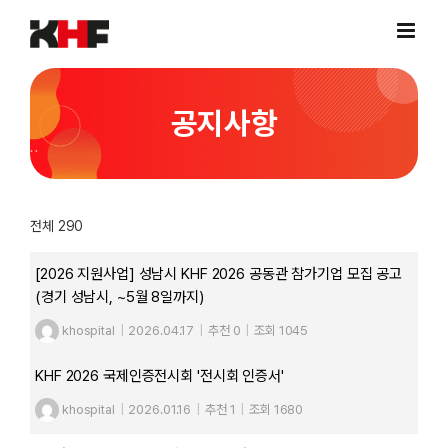
Skip
to
content
공지사항
전체 290
[2026 지원사업] 성남시 KHF 2026 공동관 참가기업 모집 공고
(경기 성남시, ~5월 8일까지)
khospital
|
2026.04.17
|
추천 0
|
조회 1045
KHF 2026 국제인증전시회 '전시회 인증서'
khospital
|
2026.01.16
|
추천 1
|
조회 1680