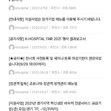
khospital
|
2022.07.18
|
추천 0
|
조회 6865
[안내사항] 지원사업은 참가기업 메뉴를 이용해 주시기 바랍니다.
khospital
|
2022.01.27
|
추천 0
|
조회 7073
[공지사항] K-HOSPITAL FAIR 2021​ 행사 결과보고서
khospital
|
2021.10.13
|
추천 0
|
조회 12809
[★공지★] 전시회 사전등록 및 세미나 등록 마감기한이 연장되었
습니다!(9/29 18:00까지)
khospital
|
2021.09.28
|
추천 0
|
조회 8034
[참관객 필독] 코로나19 참관객 방역관리 매뉴얼
khospital
|
2021.09.27
|
추천 0
|
조회 9140
[지원사업] 2021년 경기지역 혁신성장 바우처 전문서비스 공급기
업(관) 모집(경기 TP, ~12/31까지)