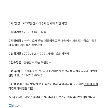

사 업 명 :
2021년 전시·박람회 참가비 지원 사업

사업기간 :
2021년 1월 ~ 12월

지원대상 :
논산시 소재 중소 제조업체로 국내·외에서 개최되는 중소기업 전
시·박람회 개별참가 희망기업

신청기간 :
2021. 1. 2. ~ 2021. 사업비 소진시까지

접수방법 :
방문접수 또는 우편접수

접 수 처 :
(32987) 논산시 시민로210번길 논산시청 사회적경제과 기업지
원팀 TEL : 041-746-6042

신청·접수
: 전시·박람회 전에 참가신청서 및 첨부서류 구비하여
논산시 사회
적경제과에 원본 제출
*기타 자세한 사항은 첨부파일 및 아래의 바로가기 클릭 후 확인 가능합니다.
바로가기