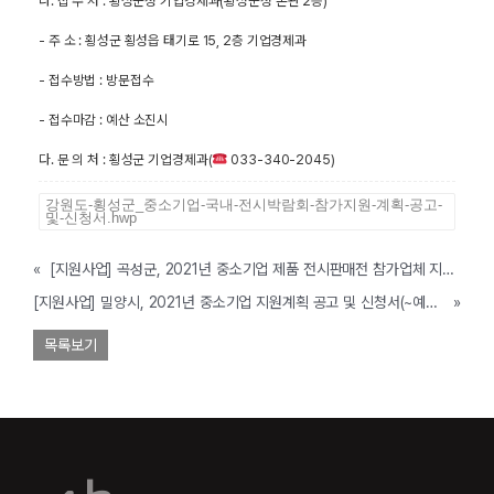
나. 접 수 처 : 횡성군청 기업경제과(횡성군청 본관 2층)
- 주 소 : 횡성군 횡성읍 태기로 15, 2층 기업경제과
- 접수방법 : 방문접수
- 접수마감 : 예산 소진시
다. 문 의 처 : 횡성군 기업경제과(
033-340-2045)
강원도-횡성군_중소기업-국내-전시박람회-참가지원-계획-공고-
및-신청서.hwp
«
[지원사업] 곡성군, 2021년 중소기업 제품 전시판매전 참가업체 지원 공고(~예산 소진시까지)
[지원사업] 밀양시, 2021년 중소기업 지원계획 공고 및 신청서(~예산소진시까지)
»
목록보기