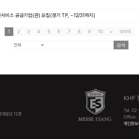
비스 공급기업(관) 모집(경기 TP, ~12/31까지)
1
2
3
4
5
6
7
8
9
10
»
마지막
검색
KHF
Tel. 02
 현대빌딩 12층
Offic
개인정보