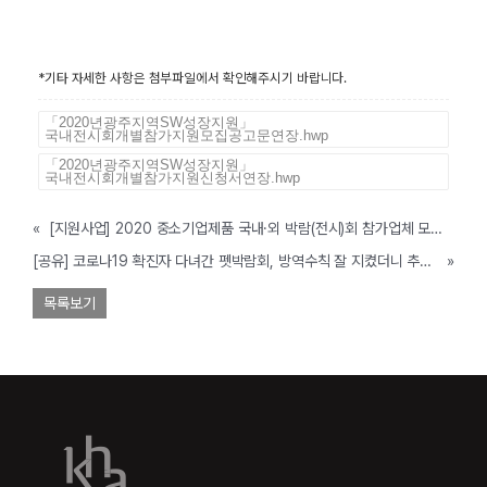
*기타 자세한 사항은 첨부파일에서 확인해주시기 바랍니다.
「2020년광주지역SW성장지원」
국내전시회개별참가지원모집공고문연장.hwp
「2020년광주지역SW성장지원」
국내전시회개별참가지원신청서연장.hwp
«
[지원사업] 2020 중소기업제품 국내·외 박람(전시)회 참가업체 모집 공고(보령시, ~예산소진시까지)
[공유] 코로나19 확진자 다녀간 펫박람회, 방역수칙 잘 지켰더니 추가 환자 없었다
»
목록보기