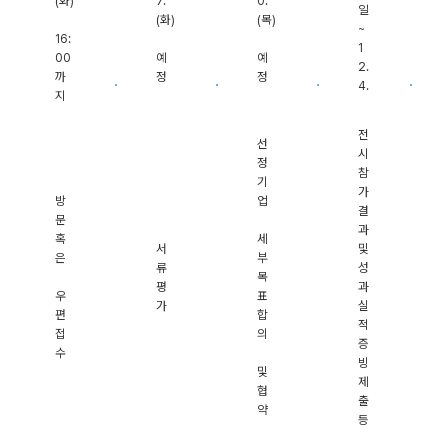
(화)
7.
0.
일
(화)
(목)
~
16:
1
00
예
예
2.
까
정
정
4.
지
전
선
시
정
참
기
가
방
업
결
문
과
혹
세
서
및
은
부
류
성
목
평
과
우
표
가
실
편
합
적
접
의
증
수
빙
및
제
협
출
약
등