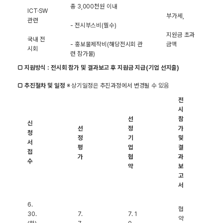
총 3,000천원 이내
ICT·SW
부가세,
관련
- 전시부스비(필수)
지원금 초과
국내 전
- 홍보물제작비(해당전시회 관
금액
시회
련 참가물)
□ 지원방식 : 전시회 참가 및 결과보고 후 지원금 지급(기업 선지출)
□ 추진절차 및 일정
※ 상기일정은 추진과정에서 변경될 수 있음
전
시
선
참
신
선
정
가
청
정
기
및
서
평
업
결
접
가
협
과
수
약
보
고
서
6.
협
30.
7.
7. 1
약