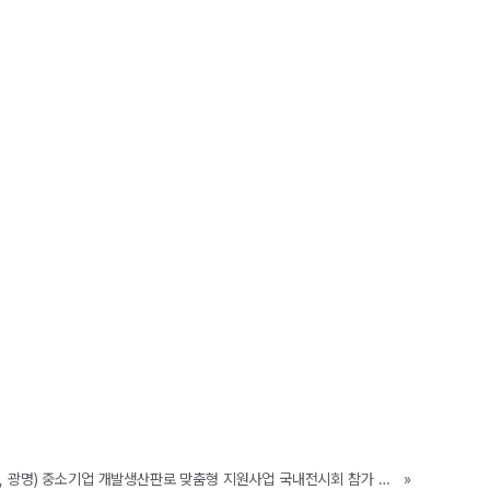
[지원사업] 경기 서부권역(시흥, 광명) 중소기업 개발생산판로 맞춤형 지원사업 국내전시회 참가 지원 안내(~5/20까지)
»