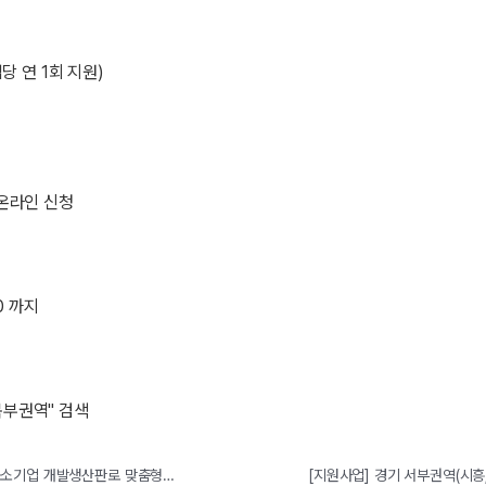
당 연 1회 지원)
 온라인 신청
00 까지
북부권역" 검색
[지원사업] 경기 본사권역(광주시, 하남시, 오산시, 양편군) 2020 중소기업 개발생산판로 맞춤형 지원사업 국내전시박랍회 지원 공고(2차) (~5/20까지)