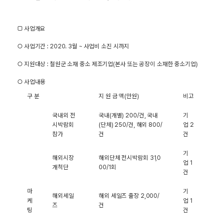
□ 사업개요
○ 사업기간
: 2020. 3
월
~
사업비 소진 시까지
​○ 지원대상
:
철원군 소재 중소 제조기업
(
본사 또는 공장이 소재한 중소기업
)
○ 사업내용
구 분
지 원 금 액
(
만원
)
비고
국내외 전
국내
(
개별
) 200/
건
,
국내
기
시박람회
(
단체
) 250/
건
,
해외
800/
업
2
참가
건
건
기
해외시장
해외단체 전시박람회
31,0
업
1
개척단
00/1
회
건
마
기
해외세일
해외 세일즈 출장
2,000/
케
업
1
즈
건
팅
건