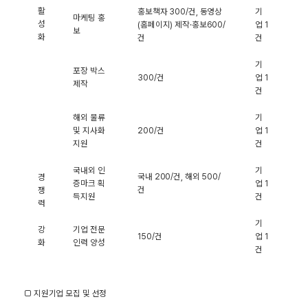
활
홍보책자
300/
건
,
동영상
기
마케팅 홍
성
(
홈페이지
)
제작
·
홍보
600/
업
1
보
화
건
건
기
포장 박스
300/
건
업
1
제작
건
해외 물류
기
및 지사화
200/
건
업
1
지원
건
국내외 인
기
국내
200/
건
,
해외
500/
경
증마크 획
업
1
건
쟁
득지원
건
력
기
강
기업 전문
150/
건
업
1
화
인력 양성
건
□ 지원기업 모집 및 선정