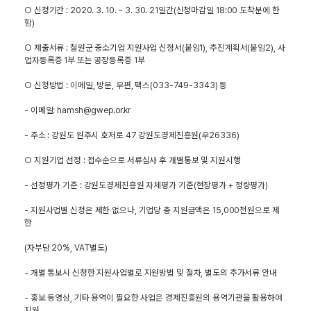
○ 신청기간
: 2020. 3. 10. ~ 3. 30. 21
일간
(
신청마감일
18:00
도착분에 한
함
)
○ 제출서류
:
철원군 중소기업 지원사업 신청서
(
붙임
1),
추진계획서
(
붙임
2),
사
업자등록증
1
부 또는 공장등록증
1
부
○ 신청방법
:
이메일
,
방문
,
우편
,
팩스
(033-749-3343)
등
-
이메일
: hamsh@gwep.or.kr
-
주소
:
강원도 원주시 호저로
47
강원도경제진흥원
(
우
26336)
○ 지원기업 선정
:
접수순으로 서류심사 후 개별통보 및 지원시행
-
선정평가 기준
:
강원도경제진흥원 자체평가 기준
(
현장평가
+
정량평가
)
-
지원사업별 신청은 제한 없으나
,
기업당 총 지원금액은
15,000
천원으로 제
한
(
자부담
20%, VAT
별도
)
-
개별 통보시 신청한 지원사업별로 지원방법 및 절차
,
별도의 추가서류 안내
-
홍보 동영상
,
기타 용역이 필요한 사업은 경제진흥원의 용역기관을 활용하여
지원