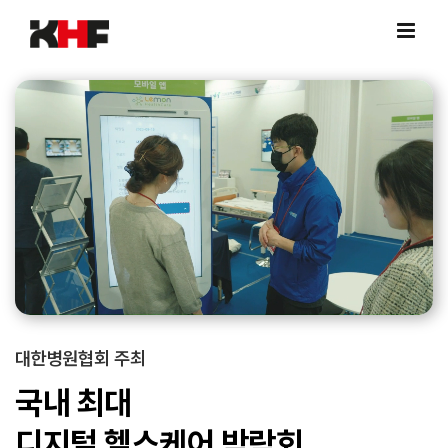
Skip
to
content
대한병원협회 주최
국내 최대
디지털 헬스케어 박람회